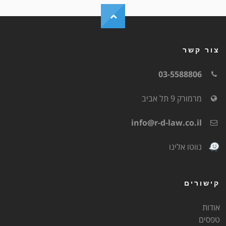
צור קשר
03-5588806
מרמורק 9 תל אביב
info@r-d-law.co.il
נווטו אלינו
קישורים
אודות
טפסים