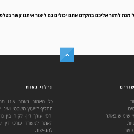
 מנת לחזור אליכם בהקדם
אתם יכולים גם ליצור איתנו קשר בטלפו
ורים
גילוי נאות
ת
כל האמור באתר אינו מהו
ים
תחליף לייעוץ משפטי ואינו י
י שימוש באתר
יחסי עורך דין- לקוח בין גו
יות
האתר למשרד עורכי דין שיי
 קשר
להב-שור.