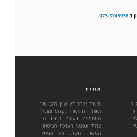
ן ב
073-3745938
אודות
וה
משרד עורכי דין שיין להב-שור
וצר
ושות’ הינו משרד מקצועי ומוביל
לשי
המתמחה בעיקר בייצוג נכי
ן,
צה”ל ונפגעי מערכת הביטחון.
המשרד משלב את הניסיון