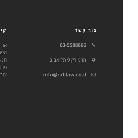
צור קשר
קיש
03-5588806
אודו
טפס
מרמורק 9 תל אביב
תנא
פרט
info@r-d-law.co.il
צור