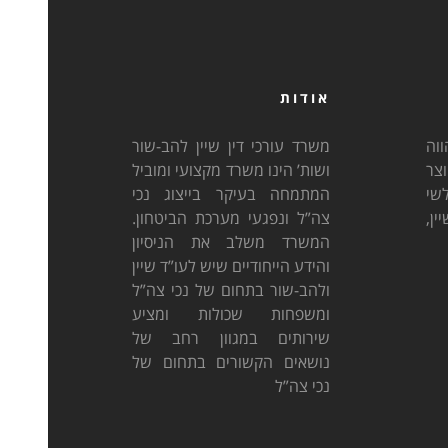
אודות
וה
משרד עורכי דין שיין להב-שור
וצר
ושות’ הינו משרד מקצועי ומוביל
לשי
המתמחה בעיקר בייצוג נכי
ן,
צה”ל ונפגעי מערכת הביטחון.
המשרד משלב את הניסיון
והידע הייחודיים שיש לעו”ד שיין
ולהב-שור בתחום של נכי צה”ל
ומשפחות שכולות ומציע
שירותים במגוון רחב של
נושאים הקשורים בתחום של
נכי צה”ל