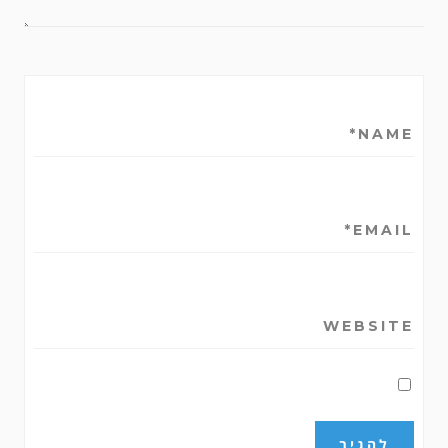
NAME*
EMAIL*
WEBSITE
שמור בדפדפן זה את השם, האימייל והאתר
שלי לפעם הבאה שאגיב.