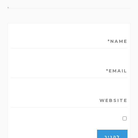
NAME*
EMAIL*
WEBSITE
שמור בדפדפן זה את השם, האימייל והאתר
שלי לפעם הבאה שאגיב.