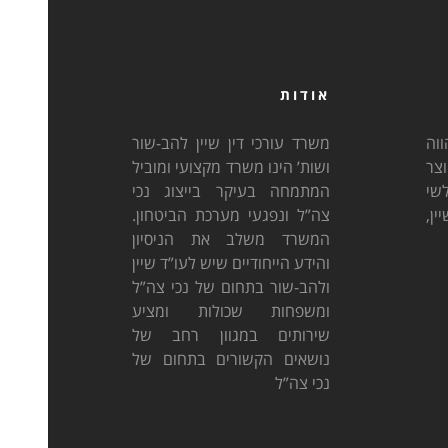
אודות
וה
משרד עורכי דין שיין להב-שור
וצר
ושות’ הינו משרד מקצועי ומוביל
לשי
המתמחה בעיקר בייצוג נכי
ן,
צה”ל ונפגעי מערכת הביטחון.
המשרד משלב את הניסיון
והידע הייחודיים שיש לעו”ד שיין
ולהב-שור בתחום של נכי צה”ל
ומשפחות שכולות ומציע
שירותים במגוון רחב של
נושאים הקשורים בתחום של
נכי צה”ל