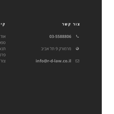
צור קשר
קיש
03-5588806
אודו
טפס
מרמורק 9 תל אביב
תנא
פרט
info@r-d-law.co.il
צור